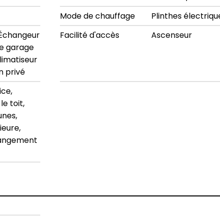
Mode de chauffage
Plinthes électriqu
 Échangeur
Facilité d'accès
Ascenseur
 de garage
limatiseur
n privé
ice,
le toit,
nes,
ieure,
rangement