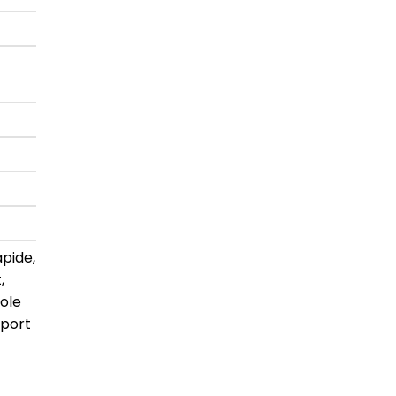
pide,
,
cole
sport