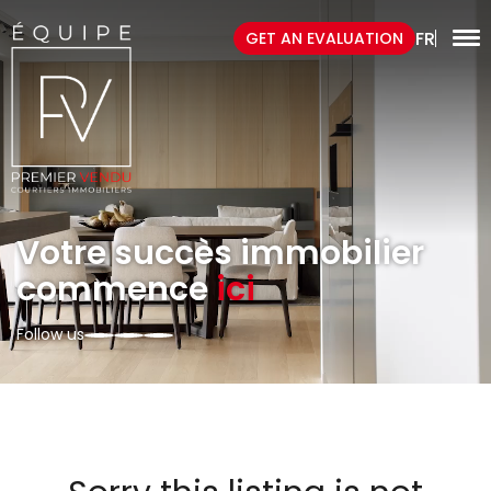
FR
GET AN EVALUATION
Votre succès immobilier
commence
ici
Follow us